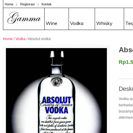
Home
|
Registrasi
|
Kontak
Wine
Vodka
Whisky
Teq
Home
/
Vodka
/ Absolut vodka
Abs
Rp1.5
Deskr
Vodka ad
berkadar
biasanya
difermen